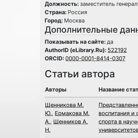
Должность:
заместитель генерал
Страна:
Россия
Город:
Москва
Дополнительные дан
Показывать на сайте:
да
AuthorID (eLibrary.Ru):
522192
ORCID:
0000-0001-8414-0307
Статьи автора
Авторы
Название ста
Щенникова М.
Представленн
Ю.
,
Ермакова М.
воспитания и 
А.
,
Щенников А.
спорта в науч
Н.
университето