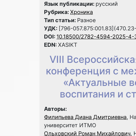
Язык публикации:
русский
Рубрика:
Хроника
Тип статьи:
Разное
УДК:
[796-057.875:001.83](470.23-
DOI:
10.18500/2782-4594-2025-4-
EDN:
XASIKT
VIII Всероссийск
конференция с м
«Актуальные в
воспитания и с
Авторы:
Филипьева Диана Дмитриевна
, Н
университет ИТМО
Ольховский Роман Михайлович
,